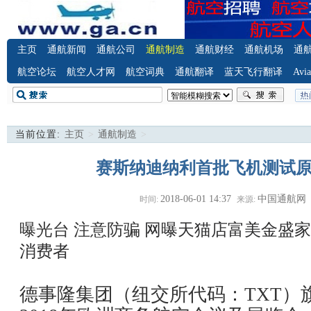
主页
通航新闻
通航公司
通航制造
通航财经
通航机场
通
航空论坛
航空人才网
航空词典
通航翻译
蓝天飞行翻译
Avia
当前位置:
主页
>
通航制造
>
赛斯纳迪纳利首批飞机测试
2018-06-01 14:37
中国通航网
时间:
来源:
曝光台 注意防骗
网曝天猫店富美金盛家
消费者
德事隆集团（纽交所代码：TXT）