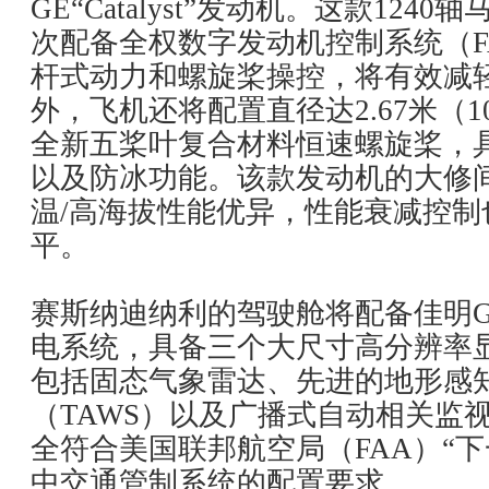
GE“Catalyst”发动机。这款12
次配备全权数字发动机控制系统（F
杆式动力和螺旋桨操控，将有效减
外，飞机还将配置直径达2.67米（105
全新五桨叶复合材料恒速螺旋桨，
以及防冰功能。该款发动机的大修间
温/高海拔性能优异，性能衰减控制
平。
赛斯纳迪纳利的驾驶舱将配备佳明G
电系统，具备三个大尺寸高分辨率
包括固态气象雷达、先进的地形感
（TAWS）以及广播式自动相关监视
全符合美国联邦航空局（FAA）“下一代
中交通管制系统的配置要求。