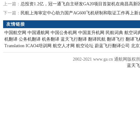
上一篇：
总投资1.2亿，冠一通飞自主研发GA20项目首架机在南昌高新
下一篇：
民航上海审定中心助力国产AG600飞机研制和取证工作再上新
友情链接
中国航空网
中国通航网
中国公务机网
中国直升机网
民航词典
航空词
机翻译
公务机翻译
机务翻译
蓝天飞行翻译
翻译民航
翻译飞行
翻译飞
Translation
ICAO4培训网
航空人才网
航空论坛
蔚蓝飞行翻译公司
北京
2002-2021 www.ga.cn 通航网版权
蓝天飞