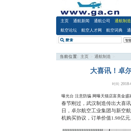
主页
通航新闻
通航公司
通航制造
航空论坛
航空人才网
航空词典
通
当前位置:
主页
>
通航制造
>
大喜讯！卓尔
2018-
时间:
曝光台 注意防骗
网曝天猫店富美金盛
春节刚过，武汉制造传出大喜讯
日，卓尔航空工业集团与新空航空
机购买协议，订单价值1.98亿元