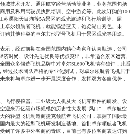
领域技术开发、通用航空经营活动等业务，业务范围包括
商用及私用驾驶员执照培训、空中游览等。此次订购的100
于江苏溧阳天目湖等5A景区的观光旅游和飞行培训等。届
上卓尔领航者飞机，就能畅游蓝天，饱览湖山秀色。未
订购其他种类的卓尔其他型号飞机用于景区观光等用途。
表示，经过前期在全国范围内精心考察和认真甄选，公司
靠、经济时尚、设计先进优良等优点突出，非常适合景区运营、
全国众多候选飞机品牌中对卓尔SL600飞机情有独钟，此番
说，经过技术团队严格的专业化测试，对卓尔领航者飞机居于
未来将与卓尔进一步开展深度合作，发挥双方各自优势，
、飞行模拟器、工业级无人机及大飞机零部件的研发、设
空迎来万亿级市场规模的历史性大发展“风口”，卓尔航空
大的轻型飞机制造商捷克领航者飞机公司，掌握了国际最
国内最大的轻型飞机研发制造基地。首批卓尔领航者飞机
受到了许多中外客商的青睐，目前已有多位客商表达订购