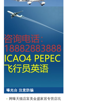
曝光台 注意防骗
网曝天猫店富美金盛家居专营店坑
蒙拐骗欺诈消费者