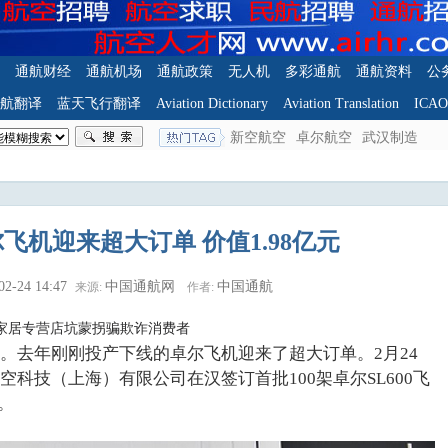
通航财经
通航机场
通航政策
无人机
多彩通航
通航资料
公
航翻译
蓝天飞行翻译
Aviation Dictionary
Aviation Translation
ICA
新空航空
卓尔航空
武汉制造
飞机迎来超大订单 价值1.98亿元
02-24 14:47
中国通航网
中国通航
来源:
作者:
家居专营店坑蒙拐骗欺诈消费者
。去年刚刚投产下线的卓尔飞机迎来了超大订单。2月24
科技（上海）有限公司在汉签订首批100架卓尔SL600飞
。