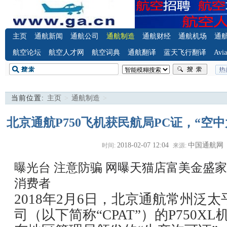
主页
通航新闻
通航公司
通航制造
通航财经
通航机场
通
航空论坛
航空人才网
航空词典
通航翻译
蓝天飞行翻译
Avia
当前位置:
主页
>
通航制造
>
北京通航P750飞机获民航局PC证，“空
2018-02-07 12:04
中国通航网
时间:
来源:
曝光台 注意防骗
网曝天猫店富美金盛家
消费者
2018年2月6日，北京通航常州泛
司（以下简称“CPAT”）的P750