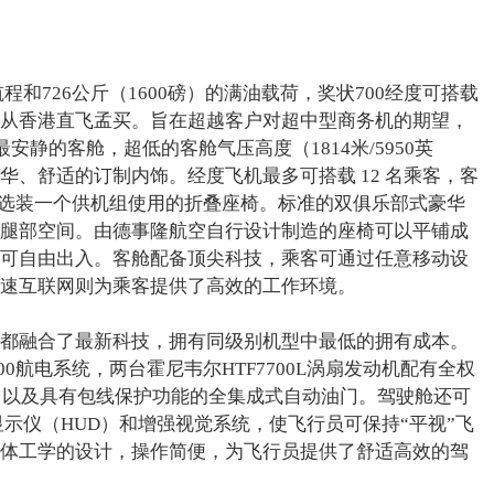
航程和726公斤（1600磅）的满油载荷，奖状700经度可搭载
从香港直飞孟买。旨在超越客户对超中型商务机的期望，
安静的客舱，超低的客舱气压高度（1814米/5950英
华、舒适的订制内饰。经度飞机最多可搭载 12 名乘客，客
可以选装一个供机组使用的折叠座椅。标准的双俱乐部式豪华
腿部空间。由德事隆航空自行设计制造的座椅可以平铺成
可自由出入。客舱配备顶尖科技，乘客可通过任意移动设
速互联网则为乘客提供了高效的工作环境。
都融合了最新科技，拥有同级别机型中最低的拥有成本。
0航电系统，两台霍尼韦尔HTF7700L涡扇发动机配有全权
C）以及具有包线保护功能的全集成式自动油门。驾驶舱还可
视显示仪（HUD）和增强视觉系统，使飞行员可保持“平视”飞
体工学的设计，操作简便，为飞行员提供了舒适高效的驾