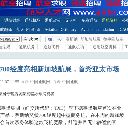
通航财经
通航机场
通航政策
无人机
多彩通航
通航资料
公
航翻译
蓝天飞行翻译
Aviation Dictionary
Aviation Translation
ICA
赛斯纳
新加坡航展
德事隆航空
航法规
通航机务
通航飞行
通航机场
通用航空资料
T
>
700经度亮相新加坡航展，首秀亚太市场
02-07 11:55
中国通航网
中国通航
来源:
作者:
家居专营店坑蒙拐骗欺诈消费者
—德事隆集团（纽交所代码：TXT）旗下德事隆航空首次在亚
产品，赛斯纳奖状700经度超中型商务机。在本周的新加坡
会首次亲身体验这款飞机宽敞，舒适并且无比静谧的客