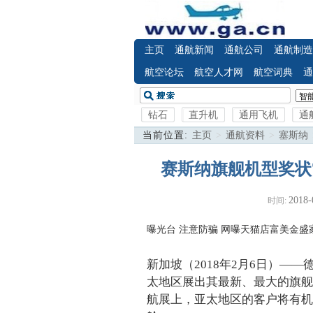
主页
通航新闻
通航公司
通航制造
航空论坛
航空人才网
航空词典
通
钻石
直升机
通用飞机
通
当前位置:
主页
>
通航资料
>
塞斯纳
赛斯纳旗舰机型奖状
2018-
时间:
曝光台 注意防骗
网曝天猫店富美金盛
新加坡（2018年2月6日）—
太地区展出其最新、最大的旗舰
航展上，亚太地区的客户将有机