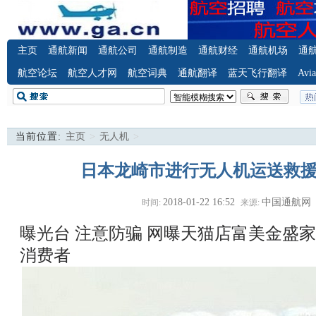
主页
通航新闻
通航公司
通航制造
通航财经
通航机场
通
航空论坛
航空人才网
航空词典
通航翻译
蓝天飞行翻译
Avia
当前位置:
主页
>
无人机
>
日本龙崎市进行无人机运送救
2018-01-22 16:52
中国通航网
时间:
来源:
曝光台 注意防骗
网曝天猫店富美金盛家
消费者