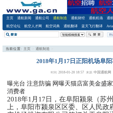
主页
通航新闻
通航公司
通航制造
通航财经
通航机场
通
航空论坛
航空人才网
航空词典
通航翻译
蓝天飞行翻译
Avia
当前位置:
主页
>
通航制造
>
2018年1月17日正阳机场阜
2018-01-20 18:57
中国通航网
时间:
来源:
曝光台 注意防骗
网曝天猫店富美金盛家
消费者
2018年1月17日，在阜阳颍泉（
上，阜阳市颍泉区区委、区人民政