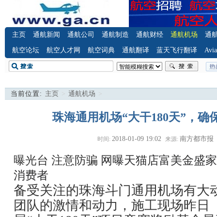
主页
通航新闻
通航公司
通航制造
通航财经
通航机场
通
航空论坛
航空人才网
航空词典
通航翻译
蓝天飞行翻译
Avia
当前位置:
主页
>
通航机场
>
珠海通用机场“大干180天”，
2018-01-09 19:02
南方都市报
时间:
来源:
曝光台 注意防骗
网曝天猫店富美金盛家
消费者
备受关注的珠海斗门通用机场有大
团队的激情和动力，施工现场昨日（