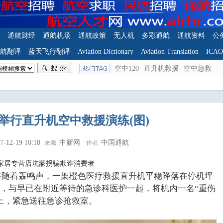
通航财经
通航机场
通航政策
无人机
多彩通航
通航资料
公
航翻译
蓝天飞行翻译
Aviation Dictionary
Aviation Translation
ICA
空中120
直升机救援
空中急救
举行直升机空中救援演练(图)
7-12-19 10:18
中新网
中国通航
来源:
作者:
家居专营店坑蒙拐骗欺诈消费者
日伴随着轰鸣声，一架橙色医疗救援直升机平稳降落在停机坪
，与早已在附近等待的急诊科医护一起，将机内一名“重伤
上，紧急送往急诊抢救室。