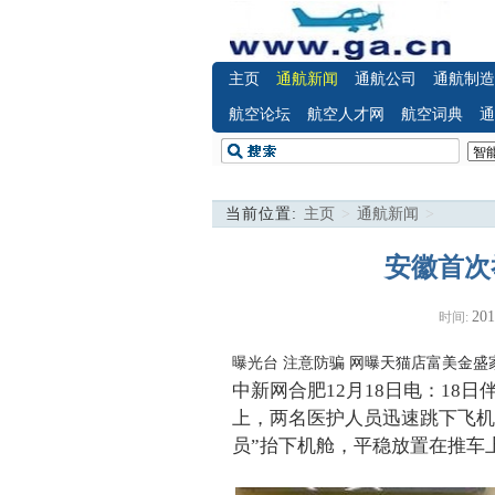
主页
通航新闻
通航公司
通航制造
航空论坛
航空人才网
航空词典
通
当前位置:
主页
>
通航新闻
>
安徽首次
201
时间:
曝光台 注意防骗
网曝天猫店富美金盛
中新网合肥12月18日电：18
上，两名医护人员迅速跳下飞机
员”抬下机舱，平稳放置在推车