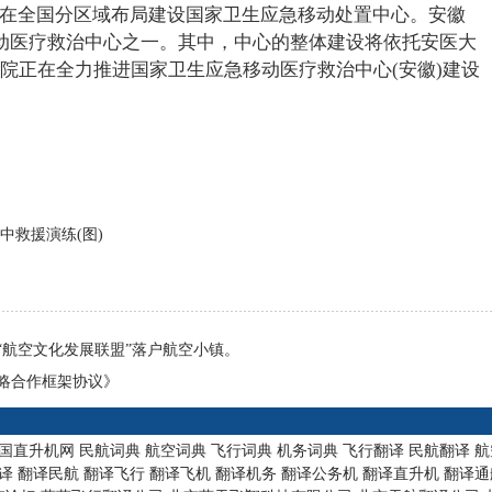
将在全国分区域布局建设国家卫生应急移动处置中心。安徽
动医疗救治中心之一。其中，中心的整体建设将依托安医大
院正在全力推进国家卫生应急移动医疗救治中心(安徽)建设
中救援演练(图)
“航空文化发展联盟”落户航空小镇。
略合作框架协议》
国直升机网
民航词典
航空词典
飞行词典
机务词典
飞行翻译
民航翻译
航
译
翻译民航
翻译飞行
翻译飞机
翻译机务
翻译公务机
翻译直升机
翻译通