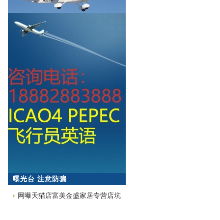
曝光台 注意防骗
网曝天猫店富美金盛家居专营店坑
蒙拐骗欺诈消费者