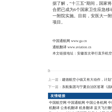
据了解，“十三五”期间，国家
合肥已成为6个国家卫生应急移
一附院实施。目前，安医大一附
项目。
中国通航网
www.ga.cn
通航翻译
www.aviation.cn
本文链接地址：
安徽首次举行直升机空
上一篇：
建德航空小镇又有大动作，计划
下一篇：
东航集团与宁夏自治区签署《战
友情链接
中国航空网
中国通航网
中国公务机网
中
机翻译
公务机翻译
机务翻译
蓝天飞行翻