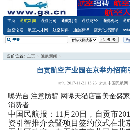
主页
通航新闻
通航公司
通航制造
通航财经
通航机场
通
航空论坛
航空人才网
航空词典
通航翻译
蓝天飞行翻译
Avia
当前位置:
主页
>
通航新闻
>
自贡航空产业园在京举办招商
2017-11-21 13:26
中国民航网
时间:
来源:
曝光台 注意防骗
网曝天猫店富美金盛家
消费者
中国民航报：11月20日，自贡市20
资引智推介会暨项目签约仪式在北