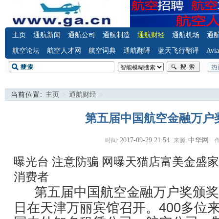
主页
通航新闻
通航公司
通航制造
通航财经
通航机场
通
航空论坛
航空人才网
航空词典
通航翻译
蓝天飞行翻译
Avia
当前位置:
主页
>
通航财经
>
第五届中国航空金融万户
2017-09-29 21:54
中华网
时间:
来源:
作
曝光台 注意防骗
网曝天猫店富美金盛家
消费者
第五届中国航空金融万户奖颁奖盛
日在天津万丽宾馆召开。400多位