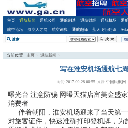
主页
通航新闻
通航公司
通航制造
通航财经
通航机场
通
航空论坛
航空人才网
航空词典
通航翻译
蓝天飞行翻译
Avia
当前位置:
主页
>
通航新闻
>
写在淮安机场通航七
2017-09-28 08:55
中国民航网
时间:
来源:
曝光台 注意防骗
网曝天猫店富美金盛家
消费者
伴着朝阳，淮安机场迎来了当天第一
对旅客证件，快速准确打印登机牌，为