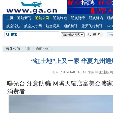
主页
通航新闻
通航公司
通航制造
通航财经
通航机场
通
航空论坛
航空人才网
航空词典
通航翻译
蓝天飞行翻译
Avia
当前位置:
主页
>
通航公司
>
“红土地”上又一家 华夏九州
2017-06-07 16:34
中国通航
时间:
来源:
曝光台 注意防骗
网曝天猫店富美金盛家
消费者