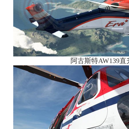
阿古斯特AW139直