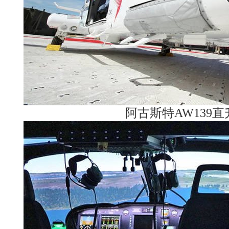
阿古斯特AW139直