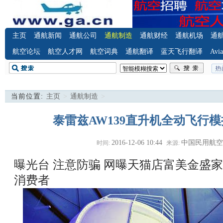
主页
通航新闻
通航公司
通航制造
通航财经
通航机场
通
航空论坛
航空人才网
航空词典
通航翻译
蓝天飞行翻译
Avia
当前位置:
主页
>
通航制造
>
泰雷兹AW139直升机全动飞行模
2016-12-06 10:44
中国民用航
时间:
来源:
曝光台 注意防骗
网曝天猫店富美金盛家
消费者