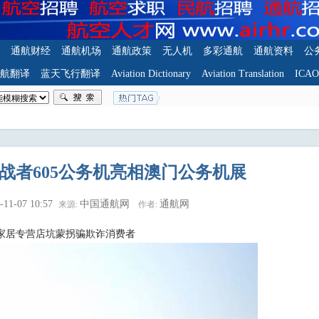
通航财经
通航机场
通航政策
无人机
多彩通航
通航资料
公
航翻译
蓝天飞行翻译
Aviation Dictionary
Aviation Translation
ICA
战者605公务机亮相澳门公务机展
-11-07 10:57
中国通航网
通航网
来源:
作者:
家居专营店坑蒙拐骗欺诈消费者