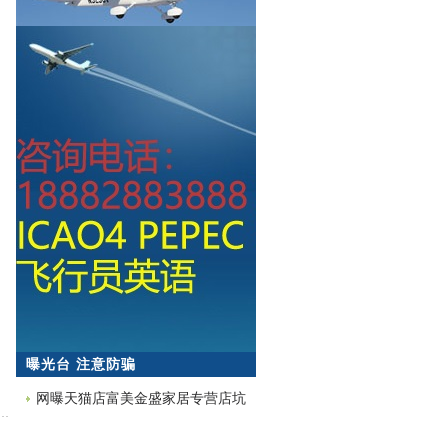
曝光台 注意防骗
网曝天猫店富美金盛家居专营店坑
蒙拐骗欺诈消费者