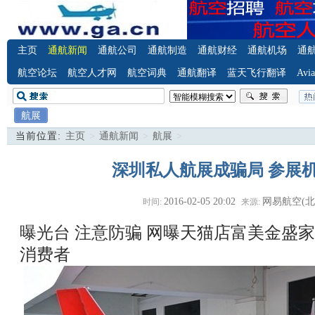
主页
通航新闻
通航公司
通航制造
通航财经
通航机场
通
航空论坛
航空人才网
航空词典
通航翻译
蓝天飞行翻译
Avia
航展
当前位置:
主页
>
通航新闻
>
航展
>
深圳私人航展成骗局 参展
2016-02-05 20:02
网易航空(北
时间:
来源:
曝光台 注意防骗
网曝天猫店富美金盛家
消费者