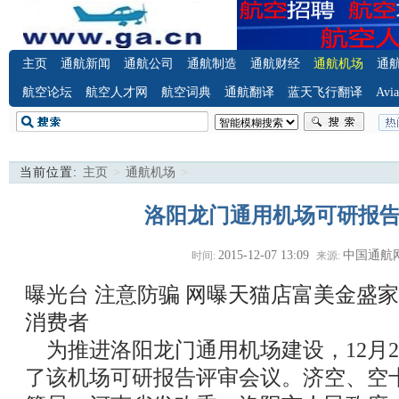
主页
通航新闻
通航公司
通航制造
通航财经
通航机场
通
航空论坛
航空人才网
航空词典
通航翻译
蓝天飞行翻译
Avia
当前位置:
主页
>
通航机场
>
洛阳龙门通用机场可研报
2015-12-07 13:09
中国通航
时间:
来源:
曝光台 注意防骗
网曝天猫店富美金盛家
消费者
为推进洛阳龙门通用机场建设，12月2
了该机场可研报告评审会议。济空、空