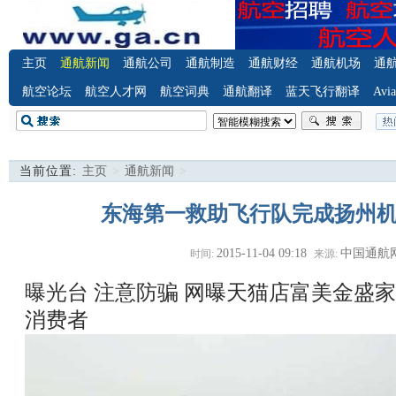
主页
通航新闻
通航公司
通航制造
通航财经
通航机场
通
航空论坛
航空人才网
航空词典
通航翻译
蓝天飞行翻译
Avia
当前位置:
主页
>
通航新闻
>
东海第一救助飞行队完成扬州
2015-11-04 09:18
中国通航
时间:
来源:
曝光台 注意防骗
网曝天猫店富美金盛家
消费者