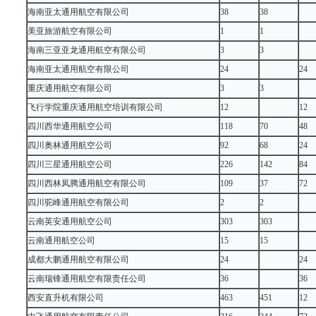
海南亚太通用航空有限公司
38
38
美亚旅游航空有限公司
1
1
海南三亚亚龙通用航空有限公司
3
3
海南亚太通用航空有限公司
24
24
重庆通用航空有限公司
3
3
飞行学院重庆通用航空培训有限公司
12
12
四川西华通用航空公司
118
70
48
四川奥林通用航空公司
92
68
24
四川三星通用航空公司
226
142
84
四川西林凤腾通用航空有限公司
109
37
72
四川驼峰通用航空有限公司
2
2
云南英安通用航空公司
303
303
云南通用航空公司
15
15
成都大鹏通用航空有限公司
24
24
云南瑞锋通用航空有限责任公司
36
36
西安直升机有限公司
463
451
12