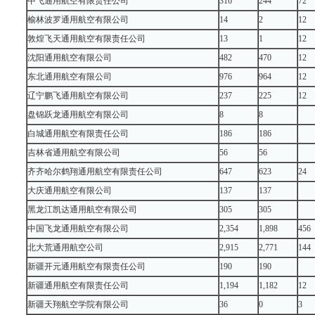
中飞通用航空有限责任公司
316
244
72
榆林波罗通用航空有限公司
14
2
12
敦煌飞天通用航空有限责任公司
13
1
12
沈阳通用航空有限公司
482
470
12
东北通用航空有限公司
976
964
12
辽宁鹏飞通用航空有限公司
237
225
12
盘锦跃龙通用航空有限公司
8
8
白城通用航空有限责任公司
186
186
吉林省通用航空有限公司
56
56
齐齐哈尔鹤翔通用航空有限责任公司
647
623
24
大庆通用航空有限公司
137
137
黑龙江凯达通用航空有限公司
305
305
中国飞龙通用航空有限公司
2,354
1,898
456
北大荒通用航空公司
2,915
2,771
144
新疆开元通用航空有限责任公司
190
190
新疆通用航空有限责任公司
1,194
1,182
12
新疆天翔航空学院有限公司
36
0
3