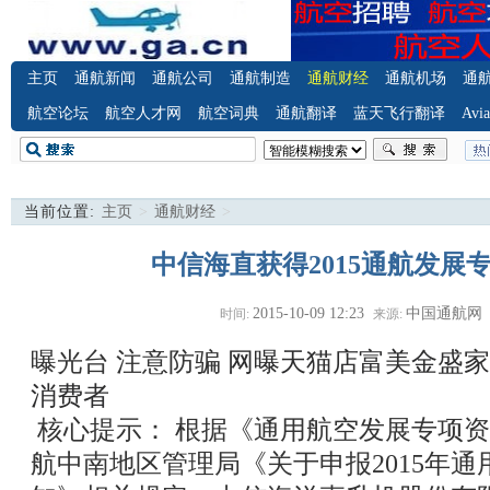
主页
通航新闻
通航公司
通航制造
通航财经
通航机场
通
航空论坛
航空人才网
航空词典
通航翻译
蓝天飞行翻译
Avia
当前位置:
主页
>
通航财经
>
中信海直获得2015通航发展专
2015-10-09 12:23
中国通航网
时间:
来源:
曝光台 注意防骗
网曝天猫店富美金盛家
消费者
核心提示： 根据《通用航空发展专项
航中南地区管理局《关于申报2015年