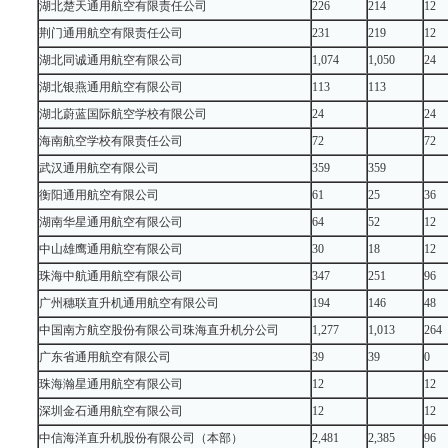
湖北楚天通用航空有限责任公司
226
214
12
荆门通用航空有限责任公司
231
219
12
湖北同诚通用航空有限公司
1,074
1,050
24
湖北银燕通用航空有限公司
113
113
湖北蔚蓝国际航空学校有限公司
24
24
海南航空学校有限责任公司
72
72
武汉通用航空有限公司
359
359
衡阳通用航空有限公司
61
25
36
湖南华星通用航空有限公司
64
52
12
中山雄鹰通用航空有限公司
30
18
12
珠海中航通用航空有限公司
347
251
96
广州穗联直升机通用航空有限公司
194
146
48
中国南方航空股份有限公司珠海直升机分公司
1,277
1,013
264
广东省通用航空有限公司
39
39
0
珠海瀚星通用航空有限公司
12
12
深圳金石通用航空有限公司
12
12
中信海洋直升机股份有限公司（本部）
2,481
2,385
96