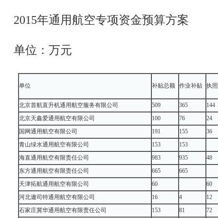
2015年通用航空专项资金预算方案
单位：万元
单位
补贴总额
作业补贴
执照
北京首航直升机通用航空服务有限公司
509
365
144
北京天鑫爱通用航空有限公司
100
76
24
国网通用航空有限公司
191
155
36
青山绿水通用航空有限公司
153
153
海直通用航空有限责任公司
983
935
48
东方通用航空有限责任公司
665
665
天津拓航通用航空有限公司
60
60
河北遨司特通用航空有限公司
16
4
12
石家庄冀华通用航空有限责任公司
153
81
72