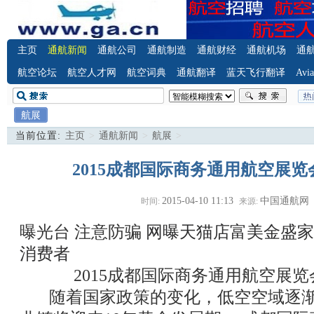
主页
通航新闻
通航公司
通航制造
通航财经
通航机场
通
航空论坛
航空人才网
航空词典
通航翻译
蓝天飞行翻译
Avia
航展
当前位置:
主页
>
通航新闻
>
航展
>
2015成都国际商务通用航空展览会(C
2015-04-10 11:13
中国通航网
时间:
来源:
曝光台 注意防骗
网曝天猫店富美金盛家
消费者
2015成都国际商务通用航空展览会(C
随着国家政策的变化，低空空域逐渐