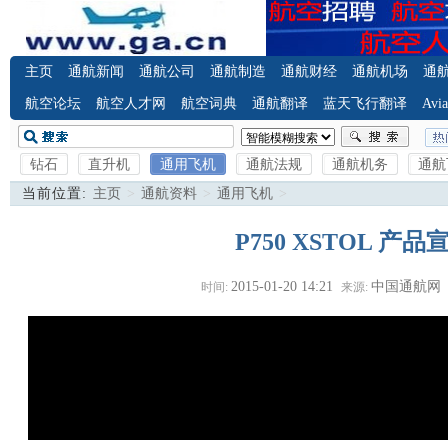
主页
通航新闻
通航公司
通航制造
通航财经
通航机场
通
航空论坛
航空人才网
航空词典
通航翻译
蓝天飞行翻译
Avia
钻石
直升机
通用飞机
通航法规
通航机务
通航
当前位置:
主页
>
通航资料
>
通用飞机
>
P750 XSTOL 产
2015-01-20 14:21
中国通航网
时间:
来源: