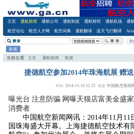
主页
通航新闻
通航公司
通航制造
通航财经
通航机场
通
航空论坛
航空人才网
航空词典
通航翻译
蓝天飞行翻译
Avia
航展
当前位置:
主页
>
通航新闻
>
航展
>
捷德航空参加2014年珠海航展 赠送
2014-11-10 12:25
中国航空新闻
时间:
来源:
曝光台 注意防骗
网曝天猫店富美金盛家
消费者
中国航空新闻网讯：2014年11月1
国珠海盛大开幕。上海捷德航空技术有